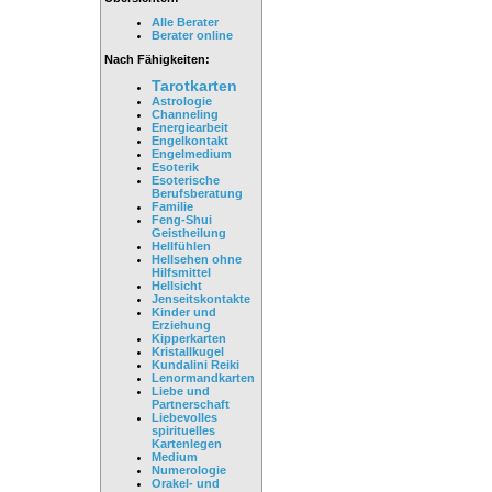
Alle Berater
Berater online
Nach Fähigkeiten:
Tarotkarten
Astrologie
Channeling
Energiearbeit
Engelkontakt
Engelmedium
Esoterik
Esoterische
Berufsberatung
Familie
Feng-Shui
Geistheilung
Hellfühlen
Hellsehen ohne
Hilfsmittel
Hellsicht
Jenseitskontakte
Kinder und
Erziehung
Kipperkarten
Kristallkugel
Kundalini Reiki
Lenormandkarten
Liebe und
Partnerschaft
Liebevolles
spirituelles
Kartenlegen
Medium
Numerologie
Orakel- und