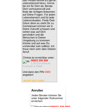
das Pendel nehme ich gerne
unterstützend hinzu. Gerne
bin ich für Dich da. Berate
Dich vertrauensvoll und
finde die richtigen Antworten
auf Deine Fragen. Für jeden
Lebensbereich und für jede
Lebenssituation. Finde Dein
Glück denn es steht Dir zu.
Gemeinsam können wir in
Deine Zukunft schauen und
sehen was auf Dich
persönlich und die
Menschen in Deiner
Umgebung zu kommen
könnte und auf was Du
vorbereitet sein solltest. Ich
freue mich sehr über Deinen
Anruf.
Christa ist erreichbar unter:
09003 200 900
1,49 Euro/Minute,
Festnetz & Mobil
Und dann den PIN
0383
angeben!
aktuell nicht online
Anrufen
Jeden Berater können Sie
unter folgender Rufnummer
erreichen:
09003 200 900