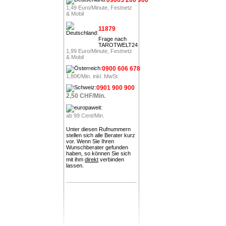
1,49 Euro/Minute, Festnetz
& Mobil
11879
Frage nach
TAROTWELT24
1,99 Euro/Minute, Festnetz
& Mobil
0900 606 678
1,80€/Min. inkl. MwSt.
0901 900 900
2,50 CHF/Min.
ab 99 Cent/Min.
Unter diesen Rufnummern
stellen sich alle Berater kurz
vor. Wenn Sie Ihren
Wunschberater gefunden
haben, so können Sie sich
mit ihm
direkt
verbinden
lassen.