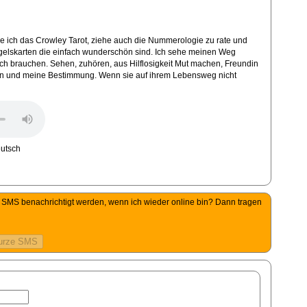
ge ich das Crowley Tarot, ziehe auch die Nummerologie zu rate und
elskarten die einfach wunderschön sind. Ich sehe meinen Weg
ch brauchen. Sehen, zuhören, aus Hilflosigkeit Mut machen, Freundin
egen und meine Bestimmung. Wenn sie auf ihrem Lebensweg nicht
per SMS benachrichtigt werden, wenn ich wieder online bin? Dann tragen