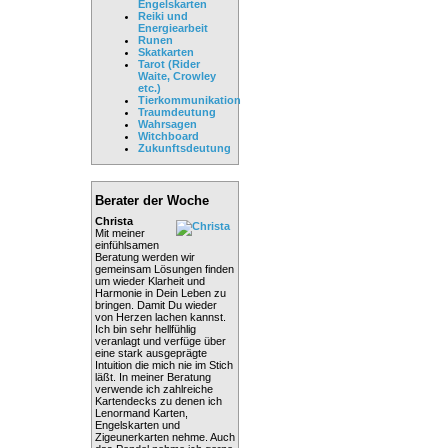
Engelskarten
Reiki und
Energiearbeit
Runen
Skatkarten
Tarot (Rider
Waite, Crowley
etc.)
Tierkommunikation
Traumdeutung
Wahrsagen
Witchboard
Zukunftsdeutung
Berater der Woche
Christa
Mit meiner
einfühlsamen
Beratung werden wir
gemeinsam Lösungen finden
um wieder Klarheit und
Harmonie in Dein Leben zu
bringen. Damit Du wieder
von Herzen lachen kannst.
Ich bin sehr hellfühlig
veranlagt und verfüge über
eine stark ausgeprägte
Intuition die mich nie im Stich
läßt. In meiner Beratung
verwende ich zahlreiche
Kartendecks zu denen ich
Lenormand Karten,
Engelskarten und
Zigeunerkarten nehme. Auch