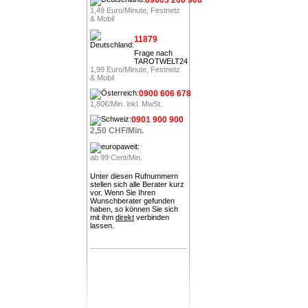
1,49 Euro/Minute, Festnetz
& Mobil
11879
Frage nach
TAROTWELT24
1,99 Euro/Minute, Festnetz
& Mobil
0900 606 678
1,80€/Min. inkl. MwSt.
0901 900 900
2,50 CHF/Min.
ab 99 Cent/Min.
Unter diesen Rufnummern
stellen sich alle Berater kurz
vor. Wenn Sie Ihren
Wunschberater gefunden
haben, so können Sie sich
mit ihm
direkt
verbinden
lassen.