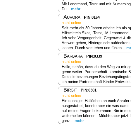
Mit Lenormand, Tarot und mit Numerologie
Du...
mehr
Aurora
PIN:0164
nicht online
Seit mehr als 30 Jahren arbeite ich als s
Hilfsmitteln Skat, -Tarot, -M.Lenormand,
Ich sehe Vergangenheit, Gegenwart & die
Antwort geben, Hintergründe aufdecken 
lassen. Durch verstehen und fühlen...
me
Barbara
PIN:0339
nicht online
Hallo, schön, dass du den Weg zu mir ge
gerne weiter: Partnerschaft: karmische
Dreiecksbeziehungen Beziehungsängste B
ich meine Partnerschaft Kinder Entwick
Birgit
PIN:0301
nicht online
Ein sonniges Hallöchen an euch Anrufer 
ausgestattet, konnte aber nie was damit
auf meine Fragen bekommen. Bin in mein
weiterhelfen können . Möchte aber jetzt 
ganz...
mehr