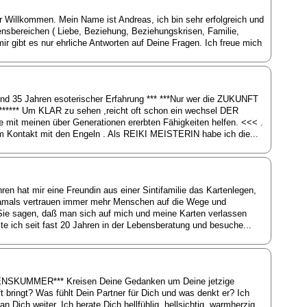
ir Willkommen. Mein Name ist Andreas, ich bin sehr erfolgreich und
ebensbereichen ( Liebe, Beziehung, Beziehungskrisen, Familie,
mir gibt es nur ehrliche Antworten auf Deine Fragen. Ich freue mich
und 35 Jahren esoterischer Erfahrung *** ***Nur wer die ZUKUNFT
*** Um KLAR zu sehen ,reicht oft schon ein wechsel DER
it meinen über Generationen ererbten Fähigkeiten helfen. <<< .
he im Kontakt mit den Engeln . Als REIKI MEISTERIN habe ich die...
en hat mir eine Freundin aus einer Sintifamilie das Kartenlegen,
t damals vertrauen immer mehr Menschen auf die Wege und
 Sie sagen, daß man sich auf mich und meine Karten verlassen
e ich seit fast 20 Jahren in der Lebensberatung und besuche...
SKUMMER*** Kreisen Deine Gedanken um Deine jetzige
t bringt? Was fühlt Dein Partner für Dich und was denkt er? Ich
 Dich weiter. Ich berate Dich hellfühlig, hellsichtig, warmherzig.