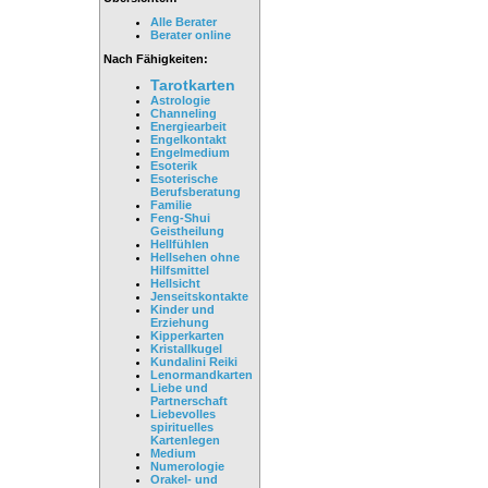
Alle Berater
Berater online
Nach Fähigkeiten:
Tarotkarten
Astrologie
Channeling
Energiearbeit
Engelkontakt
Engelmedium
Esoterik
Esoterische
Berufsberatung
Familie
Feng-Shui
Geistheilung
Hellfühlen
Hellsehen ohne
Hilfsmittel
Hellsicht
Jenseitskontakte
Kinder und
Erziehung
Kipperkarten
Kristallkugel
Kundalini Reiki
Lenormandkarten
Liebe und
Partnerschaft
Liebevolles
spirituelles
Kartenlegen
Medium
Numerologie
Orakel- und