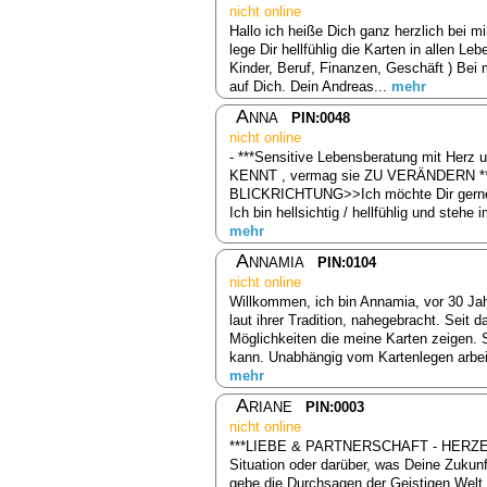
nicht online
Hallo ich heiße Dich ganz herzlich bei m
lege Dir hellfühlig die Karten in allen L
Kinder, Beruf, Finanzen, Geschäft ) Bei 
auf Dich. Dein Andreas...
mehr
Anna
PIN:0048
nicht online
- ***Sensitive Lebensberatung mit Herz 
KENNT , vermag sie ZU VERÄNDERN ****
BLICKRICHTUNG>>Ich möchte Dir gerne m
Ich bin hellsichtig / hellfühlig und ste
mehr
Annamia
PIN:0104
nicht online
Willkommen, ich bin Annamia, vor 30 Jahr
laut ihrer Tradition, nahegebracht. Sei
Möglichkeiten die meine Karten zeigen.
kann. Unabhängig vom Kartenlegen arbeit
mehr
Ariane
PIN:0003
nicht online
***LIEBE & PARTNERSCHAFT - HERZEN
Situation oder darüber, was Deine Zukunf
gebe die Durchsagen der Geistigen Welt an